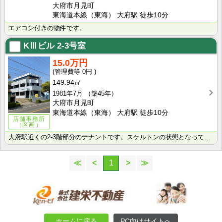
大府市月見町
東海道本線（東海） 大府駅 徒歩10分
エアコン付きの物件です。
KⅢビル
2-3号室
15.0万円
0円
149.94㎡
1981年7月
（築45年）
大府市月見町
東海道本線（東海） 大府駅 徒歩10分
店舗事務所
（区画）
大府駅近くの2-3階部分のテナントです。スケルトンの状態となっております。 業種や内装は応相談です。･･･
≪
<
1
>
≫
ホームに戻る
PC向けサイトへ