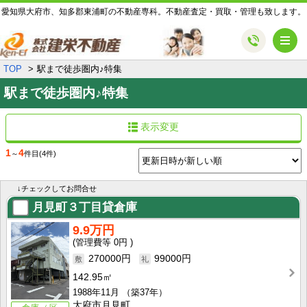
愛知県大府市、知多郡東浦町の不動産専科。不動産査定・買取・管理も致します。
メ
TOP
駅まで徒歩圏内♪特集
駅まで徒歩圏内♪特集
表示変更
1
4
～
件目
(4件)
↓チェックしてお問合せ
月見町３丁目貸倉庫
9.9万円
0円
270000円
99000円
142.95㎡
1988年11月
（築37年）
大府市月見町