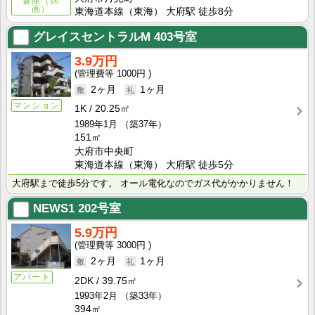
倉庫（区
画）
東海道本線（東海） 大府駅 徒歩8分
グレイスセントラルM
403号室
3.9万円
1000円
2ヶ月
1ヶ月
マンション
1K
20.25㎡
1989年1月
（築37年）
151㎡
大府市中央町
東海道本線（東海） 大府駅 徒歩5分
大府駅まで徒歩5分です。 オール電化なのでガス代がかかりません！
NEWS1
202号室
5.9万円
3000円
2ヶ月
1ヶ月
アパート
2DK
39.75㎡
1993年2月
（築33年）
394㎡