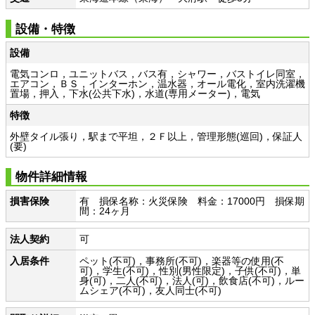
設備・特徴
設備
電気コンロ，ユニットバス，バス有，シャワー，バストイレ同室，
エアコン，ＢＳ，インターホン，温水器，オール電化，室内洗濯機
置場，押入，下水(公共下水)，水道(専用メーター)，電気
特徴
外壁タイル張り，駅まで平坦，２Ｆ以上，管理形態(巡回)，保証人
(要)
物件詳細情報
損害保険
有 損保名称：火災保険 料金：17000円 損保期
間：24ヶ月
法人契約
可
入居条件
ペット(不可)，事務所(不可)，楽器等の使用(不
可)，学生(不可)，性別(男性限定)，子供(不可)，単
身(可)，二人(不可)，法人(可)，飲食店(不可)，ルー
ムシェア(不可)，友人同士(不可)