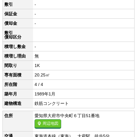
敷引
-
保証金
-
償却金
-
敷引
償却区分
積増し敷金
-
積増し理由
無
間取り
1K
専有面積
20.25㎡
所在階
4 / 4
築年月
1989年1月
建物構造
鉄筋コンクリート
住所
愛知県大府市中央町６丁目51番地
周辺地図
交通
東海道本線（東海） 大府駅 徒歩5分