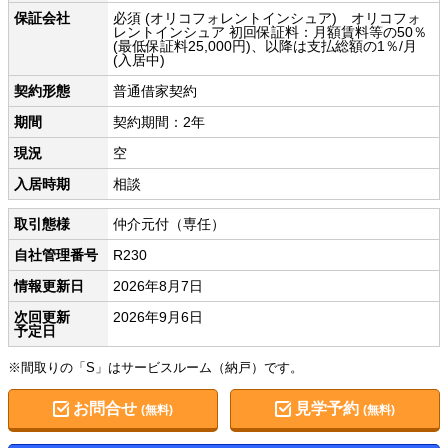
保証会社
必須 (オリコフォレントインシュア) オリコフォ
レントインシュア 初回保証料：月額賃料等の50％
(最低保証料25,000円)、以降は支払総額の1％/月
(入居中)
契約形態
普通借家契約
期間
契約期間：2年
現況
空
入居時期
相談
取引態様
仲介元付（専任）
自社管理番号
R230
情報更新日
2026年8月7日
次回更新
2026年9月6日
予定日
※間取りの「S」はサービスルーム（納戸）です。
お問合せ
見学予約
(無料)
(無料)