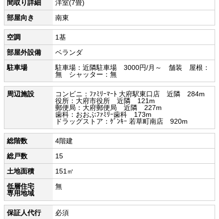
間取り詳細
洋室(7畳)
部屋向き
南東
空調
1基
部屋外設備
ベランダ
駐車場
駐車場：近隣駐車場 3000円/月～ 舗装 屋根：
無 シャッター：無
周辺施設
コンビニ：ﾌｧﾐﾘｰﾏｰﾄ 大府駅東口店 近隣 284m
役所：大府市役所 近隣 121m
郵便局：大府郵便局 近隣 227m
歯科：おおぶﾌｧﾐﾘｰ歯科 173m
ドラッグストア：ｹﾞﾝｷｰ 若草町南店 920m
総階数
4階建
総戸数
15
土地面積
151㎡
低層住宅
無
専用地域
保証人代行
必須