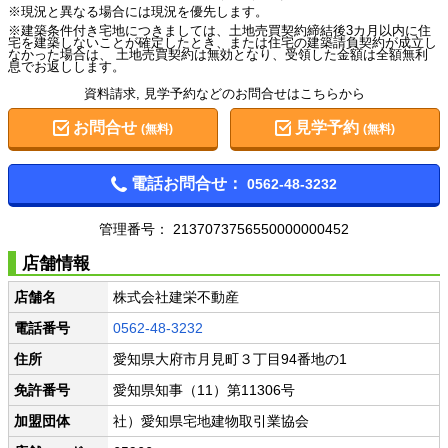
※現況と異なる場合には現況を優先します。
※建築条件付き宅地につきましては、土地売買契約締結後3カ月以内に住
宅を建築しないことが確定したとき、または住宅の建築請負契約が成立し
なかった場合は、 土地売買契約は無効となり、受領した金額は全額無利
息でお返しします。
資料請求, 見学予約などのお問合せはこちらから
お問合せ
見学予約
(無料)
(無料)
電話お問合せ：
0562-48-3232
管理番号：
2137073756550000000452
店舗情報
店舗名
株式会社建栄不動産
電話番号
0562-48-3232
住所
愛知県大府市月見町３丁目94番地の1
免許番号
愛知県知事（11）第11306号
加盟団体
社）愛知県宅地建物取引業協会