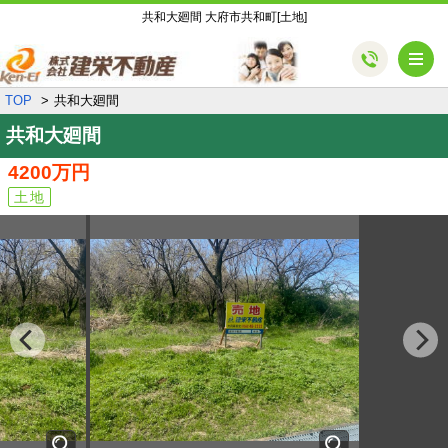
共和大廻間 大府市共和町[土地]
メ
TOP
共和大廻間
共和大廻間
4200万円
土地