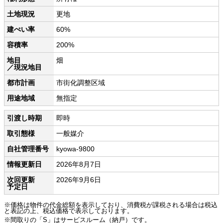
土地現況
更地
建ぺい率
60%
容積率
200%
地目
畑
／現況地目
都市計画
市街化調整区域
用途地域
無指定
引渡し時期
即時
取引態様
一般媒介
自社管理番号
kyowa-9800
情報更新日
2026年8月7日
次回更新
2026年9月6日
予定日
※価格は物件の代金総額を表示しており、消費税が課税される場合は税込
と表記の上、税込価格で表示しております。
※間取りの「S」はサービスルーム（納戸）です。