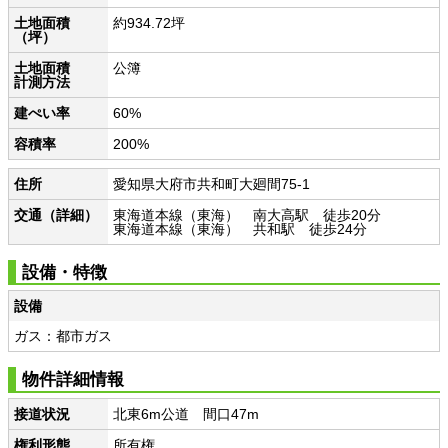
土地面積
約934.72坪
（坪）
土地面積
公簿
計測方法
建ぺい率
60%
容積率
200%
住所
愛知県大府市共和町大廻間75-1
交通（詳細）
東海道本線（東海） 南大高駅 徒歩20分
東海道本線（東海） 共和駅 徒歩24分
設備・特徴
設備
ガス：都市ガス
物件詳細情報
接道状況
北東6m公道 間口47m
権利形態
所有権