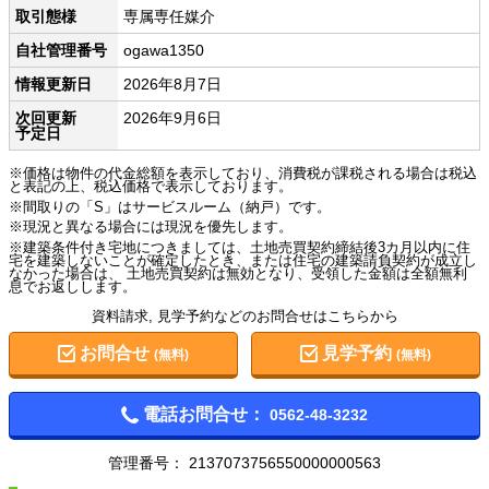
取引態様
専属専任媒介
自社管理番号
ogawa1350
情報更新日
2026年8月7日
次回更新
2026年9月6日
予定日
※価格は物件の代金総額を表示しており、消費税が課税される場合は税込
と表記の上、税込価格で表示しております。
※間取りの「S」はサービスルーム（納戸）です。
※現況と異なる場合には現況を優先します。
※建築条件付き宅地につきましては、土地売買契約締結後3カ月以内に住
宅を建築しないことが確定したとき、または住宅の建築請負契約が成立し
なかった場合は、 土地売買契約は無効となり、受領した金額は全額無利
息でお返しします。
資料請求, 見学予約などのお問合せはこちらから
お問合せ
見学予約
(無料)
(無料)
電話お問合せ：
0562-48-3232
管理番号：
2137073756550000000563