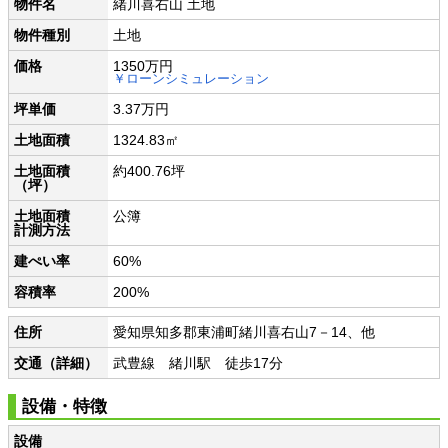
物件名
緒川喜右山 土地
物件種別
土地
価格
1350万円
￥ローンシミュレーション
坪単価
3.37万円
土地面積
1324.83㎡
土地面積
約400.76坪
（坪）
土地面積
公簿
計測方法
建ぺい率
60%
容積率
200%
住所
愛知県知多郡東浦町緒川喜右山7－14、他
交通（詳細）
武豊線 緒川駅 徒歩17分
設備・特徴
設備