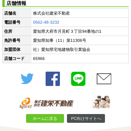
店舗情報
店舗名
株式会社建栄不動産
電話番号
0562-48-3232
住所
愛知県大府市月見町３丁目94番地の1
免許番号
愛知県知事（11）第11306号
加盟団体
社）愛知県宅地建物取引業協会
店舗コード
65966
Twitter
Facebook
LINE
メール
ホームに戻る
PC向けサイトへ