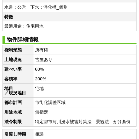
水道：公営 下水：浄化槽_個別
特徴
最適用途：住宅用地
物件詳細情報
権利形態
所有権
土地現況
古屋あり
建ぺい率
60%
容積率
200%
地目
宅地
／現況地目
都市計画
市街化調整区域
用途地域
無指定
法令制限
特定都市河川浸水被害対策法 景観法 がけ条例
引渡し時期
相談