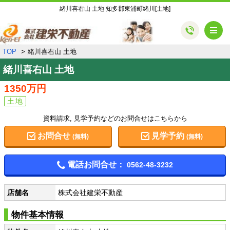
緒川喜右山 土地 知多郡東浦町緒川[土地]
メ
TOP
緒川喜右山 土地
緒川喜右山 土地
1350万円
土地
資料請求, 見学予約などのお問合せはこちらから
お問合せ
見学予約
(無料)
(無料)
電話お問合せ：
0562-48-3232
店舗名
株式会社建栄不動産
物件基本情報