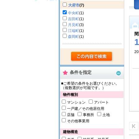
大府市
(7)
中央町
(1)
吉田町
(1)
月見町
(3)
江端町
(1)
間
森岡町
(1)
20
条件を指定
■ご希望の条件をお選びください。
（複数選択が可能です。）
物件種別
マンション
アパート
一戸建／その他居住用
店舗
事務所
土地
その他事業用
建物構造