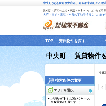
中央町,賃貸,愛知県大府市、知多郡東浦町の不
愛知県,大府市の土地・戸建・中古マンションなど不
大府・東浦・東海・刈谷の不動産情報ならお任せ
TOP
売買物件を探す
建栄不動産 個人情報保護方針
中央町 賃貸物件
検索
検索条件の変更
エリアを選択
■ご希望の町村をお選びください。
（複数選択が可能です。）