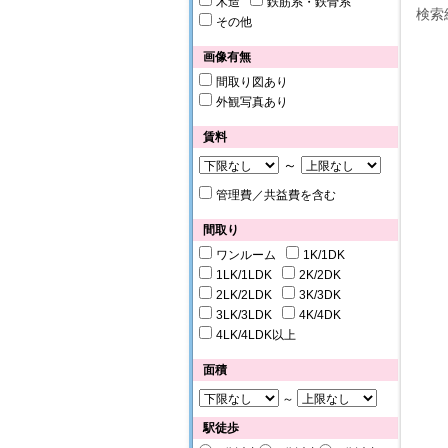
木造
鉄筋系・鉄骨系
検索
その他
画像有無
間取り図あり
外観写真あり
賃料
～
管理費／共益費を含む
間取り
ワンルーム
1K/1DK
1LK/1LDK
2K/2DK
2LK/2LDK
3K/3DK
3LK/3LDK
4K/4DK
4LK/4LDK以上
面積
～
駅徒歩