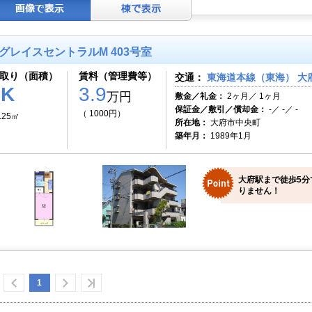
グレイスセントラルM 403号室
取り（面積）
賃料（管理費等）
交通：
東海道本線（東海） 大府
1K
3.9
万円
敷金／礼金：
2ヶ月／ 1ヶ月
保証金／敷引／償却金：
-／ -／ -
（ 1000円）
.25㎡
所在地：
大府市中央町
築年月：
1989年1月
大府駅まで徒歩5分
りません！
1