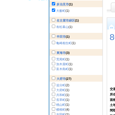
多治見市
(1)
大薮町
(1)
名古屋市緑区
(1)
有松幕山
(1)
半田市
(1)
亀崎相生町
(1)
東海市
(3)
荒尾町
(1)
加木屋町
(1)
富木島町
(1)
大府市
(27)
追分町
(2)
交
大府町
(1)
所
共和町
(1)
面
長草町
(1)
桃山町
(1)
土
横根町
(4)
間
吉田町
(1)