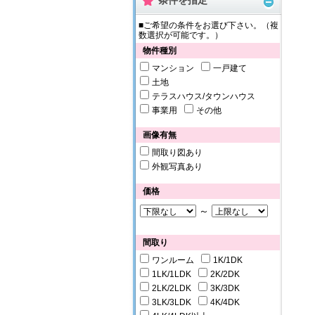
条件を指定
■ご希望の条件をお選び下さい。（複
数選択が可能です。）
物件種別
マンション
一戸建て
土地
テラスハウス/タウンハウス
事業用
その他
画像有無
間取り図あり
外観写真あり
価格
～
間取り
ワンルーム
1K/1DK
1LK/1LDK
2K/2DK
2LK/2LDK
3K/3DK
3LK/3LDK
4K/4DK