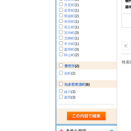
物
月見町
(1)
築
若草町
(1)
明成町
(2)
米田町
(1)
高丘町
(1)
宮内町
(3)
北崎町
(1)
半月町
(1)
森岡町
(3)
柊山町
(2)
検索
豊明市
(2)
栄町
(2)
知多郡東浦町
(6)
緒川
(3)
森岡
(3)