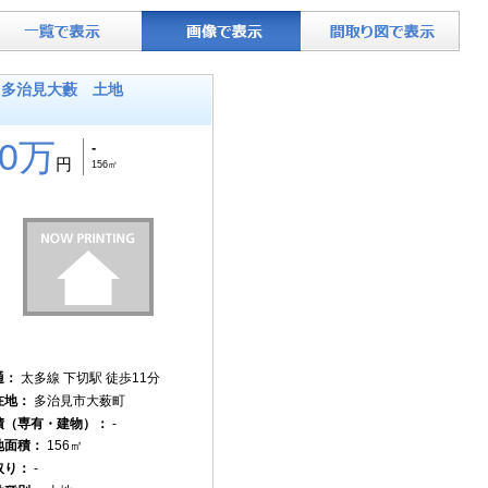
多治見大藪 土地
80万
-
円
156㎡
通：
太多線 下切駅 徒歩11分
在地：
多治見市大薮町
積（専有・建物）：
-
地面積：
156㎡
取り：
-