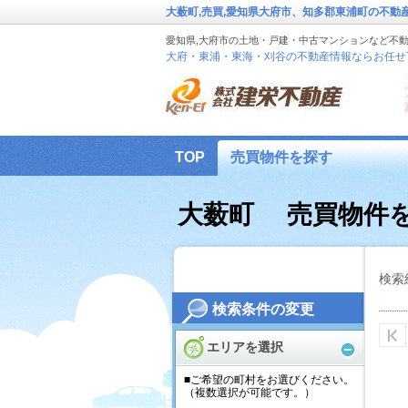
大薮町,売買,愛知県大府市、知多郡東浦町の不
愛知県,大府市の土地・戸建・中古マンションなど不
大府・東浦・東海・刈谷の不動産情報ならお任せ
TOP
売買物件を探す
建栄不動産 個人情報保護方針
大薮町 売買物件
検索
検索条件の変更
エリアを選択
■ご希望の町村をお選びください。
（複数選択が可能です。）