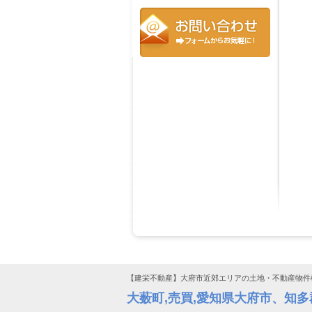
【建栄不動産】大府市近郊エリアの土地・不動産物件
大薮町,売買,愛知県大府市、知