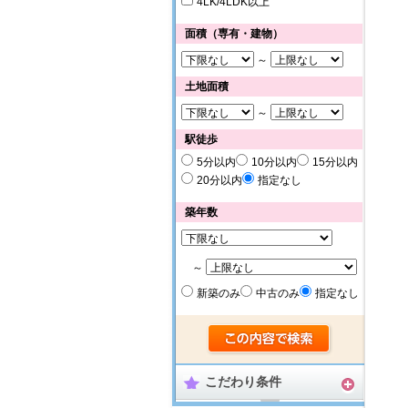
4LK/4LDK以上
面積（専有・建物）
～
土地面積
～
駅徒歩
5分以内
10分以内
15分以内
20分以内
指定なし
築年数
～
新築のみ
中古のみ
指定なし
こだわり条件