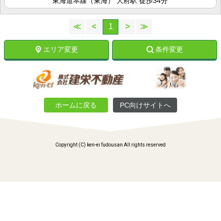
東海道本線（東海） 大府駅 徒歩34分
≪
<
1
>
≫
エリア変更
条件変更
ホームに戻る
PC向けサイトへ
Copyright (C) ken-ei fudousan All rights reserved