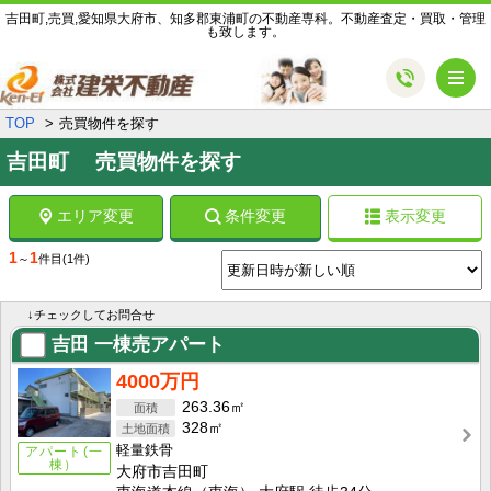
吉田町,売買,愛知県大府市、知多郡東浦町の不動産専科。不動産査定・買取・管理
も致します。
メ
TOP
売買物件を探す
吉田町 売買物件を探す
エリア変更
条件変更
表示変更
1
1
～
件目
(1件)
↓チェックしてお問合せ
吉田 一棟売アパート
4000万円
263.36㎡
328㎡
軽量鉄骨
アパート(一
棟）
大府市吉田町