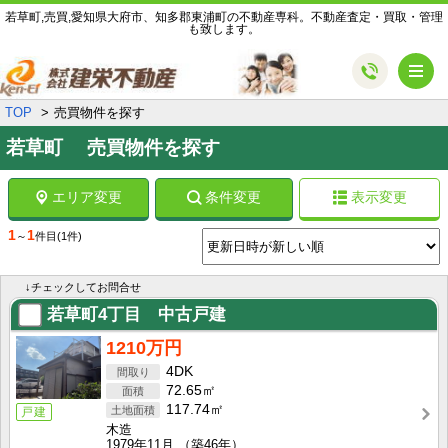
若草町,売買,愛知県大府市、知多郡東浦町の不動産専科。不動産査定・買取・管理
も致します。
メ
TOP
売買物件を探す
若草町 売買物件を探す
エリア変更
条件変更
表示変更
1
1
～
件目
(1件)
↓チェックしてお問合せ
若草町4丁目 中古戸建
1210万円
4DK
72.65㎡
117.74㎡
戸建
木造
1979年11月
（築46年）