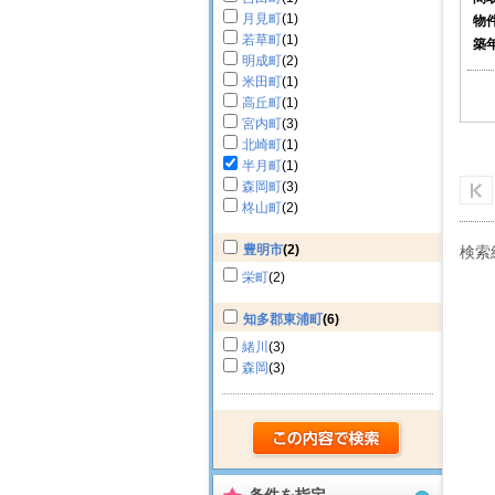
月見町
(1)
物
若草町
(1)
築
明成町
(2)
米田町
(1)
高丘町
(1)
宮内町
(3)
北崎町
(1)
半月町
(1)
森岡町
(3)
柊山町
(2)
豊明市
(2)
検索
栄町
(2)
知多郡東浦町
(6)
緒川
(3)
森岡
(3)