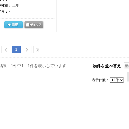
件種別：
土地
年月：
-
1
結果：1件中1～1件を表示しています
物件を並べ替え
新
表示件数：