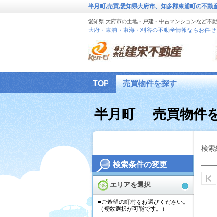
半月町,売買,愛知県大府市、知多郡東浦町の不
愛知県,大府市の土地・戸建・中古マンションなど不
大府・東浦・東海・刈谷の不動産情報ならお任せ
TOP
売買物件を探す
建栄不動産 個人情報保護方針
半月町 売買物件
検索
検索条件の変更
エリアを選択
■ご希望の町村をお選びください。
（複数選択が可能です。）