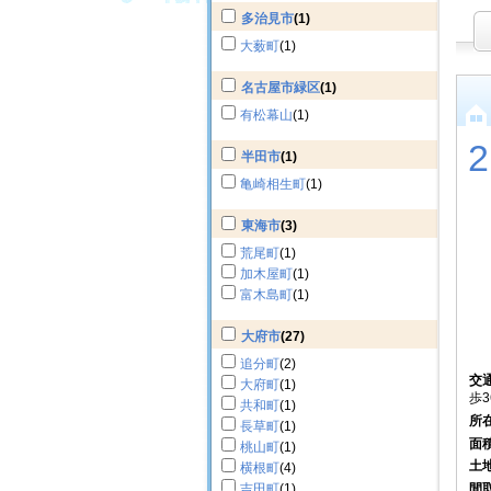
多治見市
(1)
大薮町
(1)
名古屋市緑区
(1)
有松幕山
(1)
半田市
(1)
亀崎相生町
(1)
東海市
(3)
荒尾町
(1)
加木屋町
(1)
富木島町
(1)
大府市
(27)
追分町
(2)
交
大府町
(1)
歩3
共和町
(1)
所
長草町
(1)
面
桃山町
(1)
土
横根町
(4)
吉田町
(1)
間