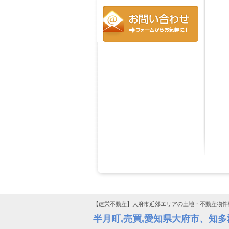
【建栄不動産】大府市近郊エリアの土地・不動産物件
半月町,売買,愛知県大府市、知