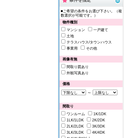
条件を指定
■ご希望の条件をお選び下さい。（複
数選択が可能です。）
物件種別
マンション
一戸建て
土地
テラスハウス/タウンハウス
事業用
その他
画像有無
間取り図あり
外観写真あり
価格
～
間取り
ワンルーム
1K/1DK
1LK/1LDK
2K/2DK
2LK/2LDK
3K/3DK
3LK/3LDK
4K/4DK