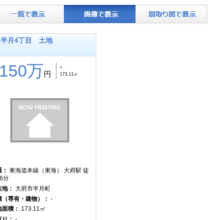
半月4丁目 土地
2150万
-
円
173.11㎡
通：
東海道本線（東海） 大府駅 徒
6分
在地：
大府市半月町
積（専有・建物）：
-
地面積：
173.11㎡
取り：
-