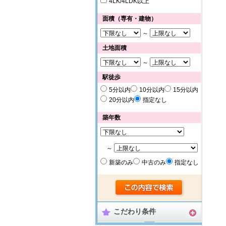
4LK/4LDK以上
面積（専有・建物）
～
土地面積
～
駅徒歩
5分以内
10分以内
15分以内
20分以内
指定なし
築年数
～
新築のみ
中古のみ
指定なし
こだわり条件