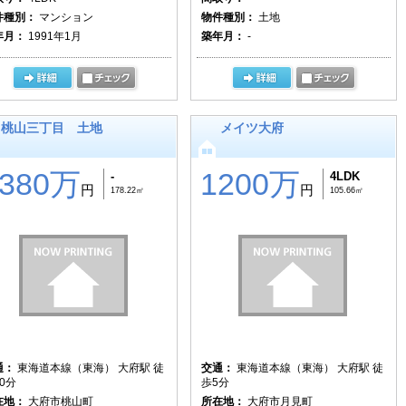
件種別：
マンション
物件種別：
土地
年月：
1991年1月
築年月：
-
桃山三丁目 土地
メイツ大府
3380万
1200万
-
4LDK
円
円
178.22㎡
105.66㎡
通：
東海道本線（東海） 大府駅 徒
交通：
東海道本線（東海） 大府駅 徒
0分
歩5分
在地：
大府市桃山町
所在地：
大府市月見町