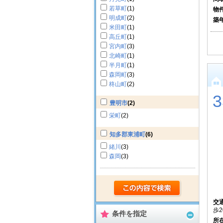
若草町
(1)
物
明成町
(2)
築
米田町
(1)
高丘町
(1)
宮内町
(3)
北崎町
(1)
半月町
(1)
森岡町
(3)
柊山町
(2)
豊明市
(2)
栄町
(2)
知多郡東浦町
(6)
緒川
(3)
森岡
(3)
交
歩2
条件を指定
所