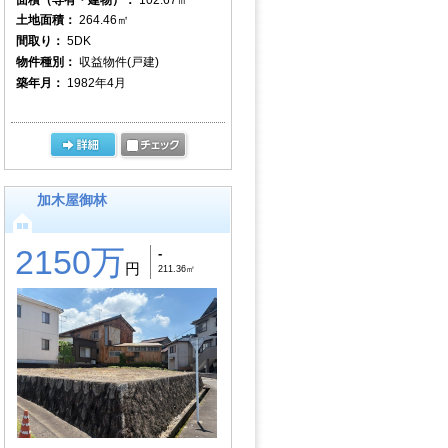
土地面積：
264.46㎡
間取り：
5DK
物件種別：
収益物件(戸建)
築年月：
1982年4月
加木屋御林
2150万
-
円
211.36㎡