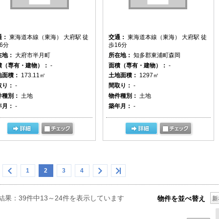
通：
東海道本線（東海） 大府駅 徒
交通：
東海道本線（東海） 大府駅 徒
6分
歩16分
在地：
大府市半月町
所在地：
知多郡東浦町森岡
積（専有・建物）：
-
面積（専有・建物）：
-
地面積：
173.11㎡
土地面積：
1297㎡
取り：
-
間取り：
-
件種別：
土地
物件種別：
土地
年月：
-
築年月：
-
1
2
3
4
結果：39件中13～24件を表示しています
物件を並べ替え
新