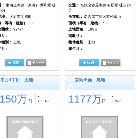
通：
東海道本線（東海） 共和駅 徒
交通：
名鉄名古屋本線 有松駅 徒歩14
6分
分
在地：
大府市明成町
所在地：
名古屋市緑区有松幕山
積（専有・建物）：
-
面積（専有・建物）：
-
地面積：
924㎡
土地面積：
189㎡
取り：
-
間取り：
-
件種別：
土地
物件種別：
土地
年月：
-
築年月：
-
半月4丁目 土地
森岡田面 農地
2150万
1177万
-
-
円
円
173.11㎡
1297㎡