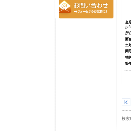
交
歩3
所
面
土
間
物
築
検索