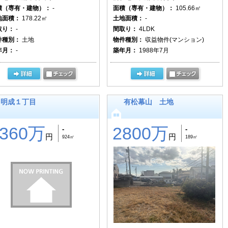
積（専有・建物）：
-
面積（専有・建物）：
105.66㎡
地面積：
178.22㎡
土地面積：
-
取り：
-
間取り：
4LDK
件種別：
土地
物件種別：
収益物件(マンション)
年月：
-
築年月：
1988年7月
明成１丁目
有松幕山 土地
3360万
2800万
-
-
円
円
924㎡
189㎡