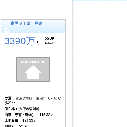
森岡３丁目 戸建
3390万
5SDK
円
115.32㎡
交通：
東海道本線（東海） 大府駅 徒
歩21分
所在地：
大府市森岡町
面積（専有・建物）：
115.32㎡
土地面積：
199.33㎡
間取り：
5SDK