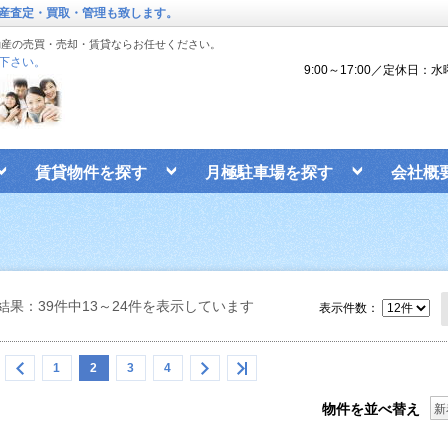
産査定・買取・管理も致します。
動産の売買・売却・賃貸ならお任せください。
下さい。
9:00～17:00／定休日：
賃貸物件を探す
月極駐車場を探す
会社概
結果：39件中13～24件を表示しています
表示件数：
1
2
3
4
物件を並べ替え
新