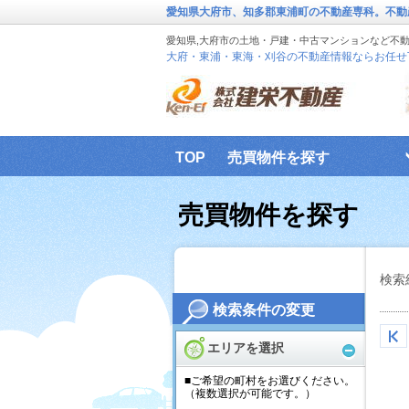
愛知県大府市、知多郡東浦町の不動産専科。不動
愛知県,大府市の土地・戸建・中古マンションなど不
大府・東浦・東海・刈谷の不動産情報ならお任せ
TOP
売買物件を探す
建栄不動産 個人情報保護方針
売買物件を探す
検索
検索条件の変更
エリアを選択
■ご希望の町村をお選びください。
（複数選択が可能です。）