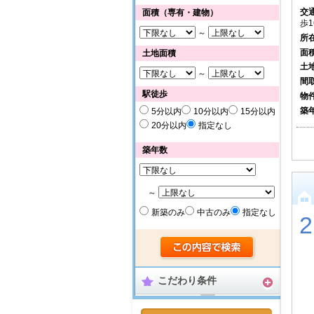
交
面積（専有・建物）
歩1
～
所
面
土地面積
土
～
間
駅徒歩
物
築
5分以内
10分以内
15分以内
20分以内
指定なし
築年数
～
新築のみ
中古のみ
指定なし
こだわり条件