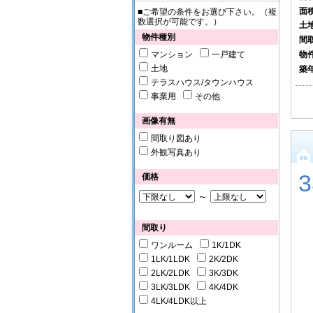
面
■ご希望の条件をお選び下さい。（複
数選択が可能です。）
土
物件種別
間
物
マンション
一戸建て
土地
築
テラスハウス/タウンハウス
事業用
その他
画像有無
間取り図あり
外観写真あり
価格
～
間取り
ワンルーム
1K/1DK
1LK/1LDK
2K/2DK
2LK/2LDK
3K/3DK
3LK/3LDK
4K/4DK
4LK/4LDK以上