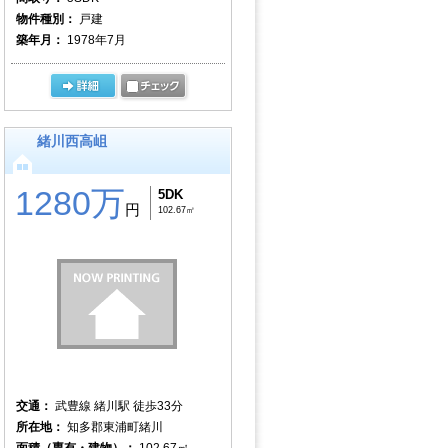
物件種別：
戸建
築年月：
1978年7月
緒川西高岨
1280万
5DK
円
102.67㎡
交通：
武豊線 緒川駅 徒歩33分
所在地：
知多郡東浦町緒川
面積（専有・建物）：
102.67㎡