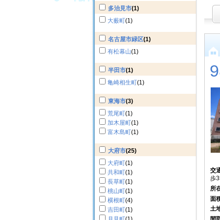
多治見市
(1)
大薮町
(1)
名古屋市緑区
(1)
有松幕山
(1)
半田市
(1)
亀崎相生町
(1)
東海市
(3)
荒尾町
(1)
加木屋町
(1)
富木島町
(1)
大府市
(25)
大府町
(1)
交
共和町
(1)
歩3
長草町
(1)
所
桃山町
(1)
面
横根町
(4)
土
吉田町
(1)
月見町
(1)
間