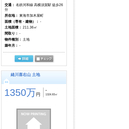
交通：
名鉄河和線 高横須賀駅 徒歩26
分
所在地：
東海市加木屋町
面積（専有・建物）：
-
土地面積：
211.36㎡
間取り：
-
物件種別：
土地
築年月：
-
緒川喜右山 土地
1350万
-
円
1324.83㎡