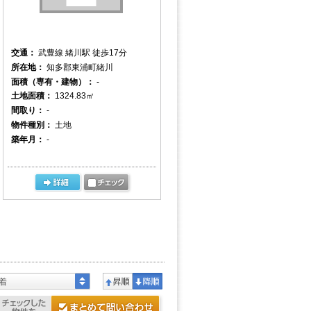
交通：
武豊線 緒川駅 徒歩17分
所在地：
知多郡東浦町緒川
面積（専有・建物）：
-
土地面積：
1324.83㎡
間取り：
-
物件種別：
土地
築年月：
-
着