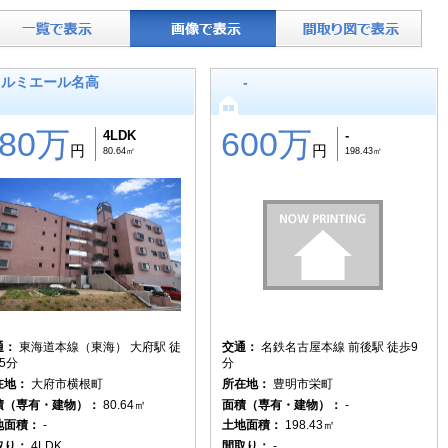
ルミエール名高
-
980万
600万
4LDK
-
円
円
80.64㎡
198.43㎡
通：
東海道本線（東海） 大府駅 徒
交通：
名鉄名古屋本線 前後駅 徒歩9
5分
分
在地：
大府市横根町
所在地：
豊明市栄町
積（専有・建物）：
80.64㎡
面積（専有・建物）：
-
地面積：
-
土地面積：
198.43㎡
取り：
4LDK
間取り：
-